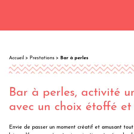
Accueil
>
Prestations
>
Bar à perles
Bar à perles, activité 
avec un choix étoffé et 
Envie de passer un moment créatif et amusant tout e