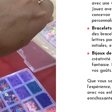
avec une v
Jouez avec
concevoir 
personnali
Bracelets
des brace
lettres po
initiales,
Bijoux de
créativité
fantaisie.
vos goûts.
Que vous so
l’expérience,
avec vos enf
enrichissant