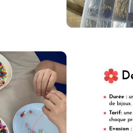
Dé
Durée :
un
de bijoux.
Tarif:
une 
chaque pr
Evasion :