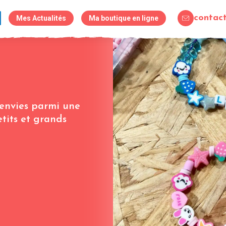
Mes Actualités
Ma boutique en ligne
 envies parmi une
tits et grands