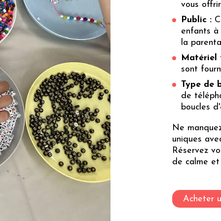
vous offri
Public :
Ce
enfants à 
la parental
Matériel 
sont fourn
Type de b
de téléph
boucles d'o
Ne manquez 
uniques avec
Réservez vo
de calme et 
Acheter 