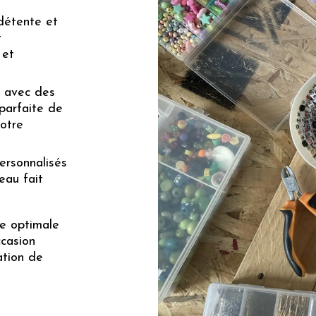
détente et
t
 et
, avec des
 parfaite de
otre
ersonnalisés
eau fait
ce optimale
ccasion
ation de